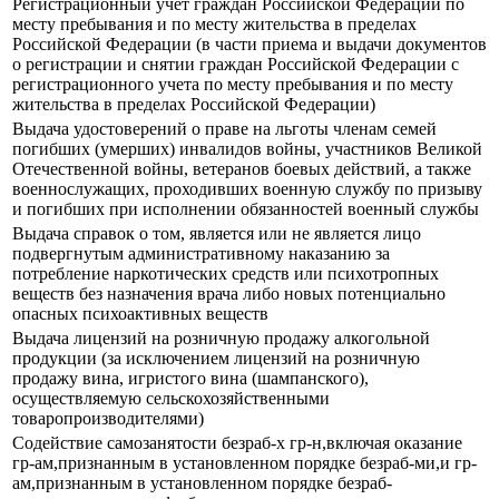
Регистрационный учет граждан Российской Федерации по
месту пребывания и по месту жительства в пределах
Российской Федерации (в части приема и выдачи документов
о регистрации и снятии граждан Российской Федерации с
регистрационного учета по месту пребывания и по месту
жительства в пределах Российской Федерации)
Выдача удостоверений о праве на льготы членам семей
погибших (умерших) инвалидов войны, участников Великой
Отечественной войны, ветеранов боевых действий, а также
военнослужащих, проходивших военную службу по призыву
и погибших при исполнении обязанностей военный службы
Выдача справок о том, является или не является лицо
подвергнутым административному наказанию за
потребление наркотических средств или психотропных
веществ без назначения врача либо новых потенциально
опасных психоактивных веществ
Выдача лицензий на розничную продажу алкогольной
продукции (за исключением лицензий на розничную
продажу вина, игристого вина (шампанского),
осуществляемую сельскохозяйственными
товаропроизводителями)
Содействие самозанятости безраб-х гр-н,включая оказание
гр-ам,признанным в установленном порядке безраб-ми,и гр-
ам,признанным в установленном порядке безраб-