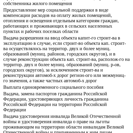
собственника жилого помещения
Предоставление мер социальной поддержки в виде
компенсации расходов на оплату жилых помещений,
отопления и освещения отдельным категориям граждан,
работающих и проживающих в сельских населенных
пунктах и рабочих поселках области
Выдача разрешения на ввод объекта капит-го строит-ва в
эксплуатацию в случае, если строит-во объекта кап. строит-
ва осуществлялось на территор. двух и более муниц.
образований (муниц. районов, городских округов), и в
случае реконструкции объекта кап. строит-ва, располож-го на
территор. двух и более муниц. образований (муниц. р-ов,
городских округов), за исключением строит-ва и
реконструкции автомоб-х дорог регион-ого или межмуниц-
го значения, а также частных автомоб-х дорог
Выплата единовременного социального пособия
Выдача, замена паспортов гражданина Российской
Федерации, удостоверяющих личность гражданина
Российской Федерации на территории Российской
Федерации
Выдача удостоверения инвалида Великой Отечественной
войны и удостоверения инвалида о праве на льготы
проживающим на территории области инвалидам Великой
Отечественной войны и приравненным к ним лицам