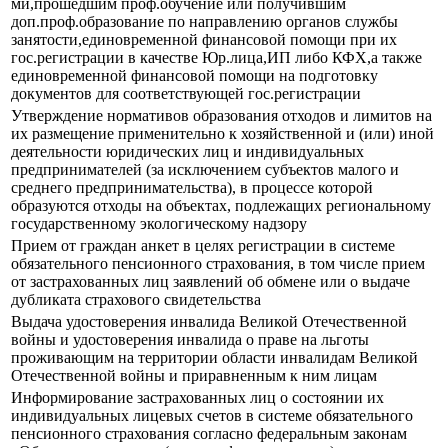
ми,прошедшим проф.обучение или получившим
доп.проф.образование по направлению органов службы
занятости,единовременной финансовой помощи при их
гос.регистрации в качестве Юр.лица,ИП либо КФХ,а также
единовременной финансовой помощи на подготовку
документов для соответствующей гос.регистрации
Утверждение нормативов образования отходов и лимитов на
их размещение применительно к хозяйственной и (или) иной
деятельности юридических лиц и индивидуальных
предпринимателей (за исключением субъектов малого и
среднего предпринимательства), в процессе которой
образуются отходы на объектах, подлежащих региональному
государственному экологическому надзору
Прием от граждан анкет в целях регистрации в системе
обязательного пенсионного страхования, в том числе прием
от застрахованных лиц заявлений об обмене или о выдаче
дубликата страхового свидетельства
Выдача удостоверения инвалида Великой Отечественной
войны и удостоверения инвалида о праве на льготы
проживающим на территории области инвалидам Великой
Отечественной войны и приравненным к ним лицам
Информирование застрахованных лиц о состоянии их
индивидуальных лицевых счетов в системе обязательного
пенсионного страхования согласно федеральным законам