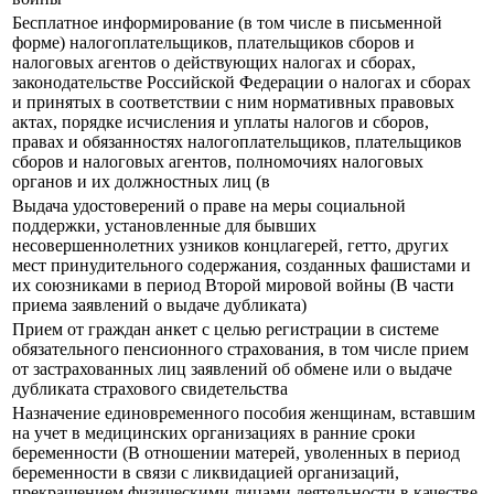
Бесплатное информирование (в том числе в письменной
форме) налогоплательщиков, плательщиков сборов и
налоговых агентов о действующих налогах и сборах,
законодательстве Российской Федерации о налогах и сборах
и принятых в соответствии с ним нормативных правовых
актах, порядке исчисления и уплаты налогов и сборов,
правах и обязанностях налогоплательщиков, плательщиков
сборов и налоговых агентов, полномочиях налоговых
органов и их должностных лиц (в
Выдача удостоверений о праве на меры социальной
поддержки, установленные для бывших
несовершеннолетних узников концлагерей, гетто, других
мест принудительного содержания, созданных фашистами и
их союзниками в период Второй мировой войны (В части
приема заявлений о выдаче дубликата)
Прием от граждан анкет с целью регистрации в системе
обязательного пенсионного страхования, в том числе прием
от застрахованных лиц заявлений об обмене или о выдаче
дубликата страхового свидетельства
Назначение единовременного пособия женщинам, вставшим
на учет в медицинских организациях в ранние сроки
беременности (В отношении матерей, уволенных в период
беременности в связи с ликвидацией организаций,
прекращением физическими лицами деятельности в качестве