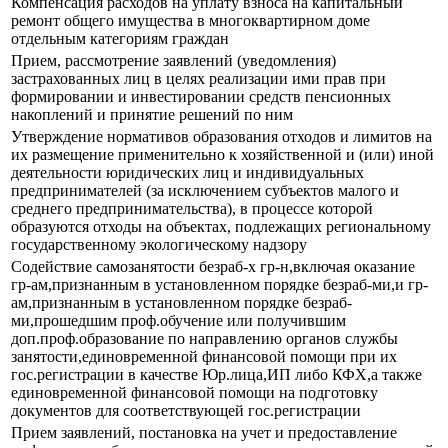
Компенсация расходов на уплату взноса на капитальный
ремонт общего имущества в многоквартирном доме
отдельным категориям граждан
Прием, рассмотрение заявлений (уведомления)
застрахованных лиц в целях реализации ими прав при
формировании и инвестировании средств пенсионных
накоплений и принятие решений по ним
Утверждение нормативов образования отходов и лимитов на
их размещение применительно к хозяйственной и (или) иной
деятельности юридических лиц и индивидуальных
предпринимателей (за исключением субъектов малого и
среднего предпринимательства), в процессе которой
образуются отходы на объектах, подлежащих региональному
государственному экологическому надзору
Содействие самозанятости безраб-х гр-н,включая оказание
гр-ам,признанным в установленном порядке безраб-ми,и гр-
ам,признанным в установленном порядке безраб-
ми,прошедшим проф.обучение или получившим
доп.проф.образование по направлению органов службы
занятости,единовременной финансовой помощи при их
гос.регистрации в качестве Юр.лица,ИП либо КФХ,а также
единовременной финансовой помощи на подготовку
документов для соответствующей гос.регистрации
Прием заявлений, постановка на учет и предоставление