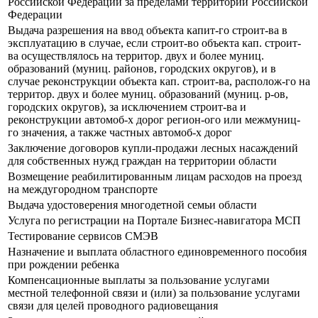
Российской Федерации за пределами территории Российской
Федерации
Выдача разрешения на ввод объекта капит-го строит-ва в
эксплуатацию в случае, если строит-во объекта кап. строит-
ва осуществлялось на территор. двух и более муниц.
образований (муниц. районов, городских округов), и в
случае реконструкции объекта кап. строит-ва, располож-го на
территор. двух и более муниц. образований (муниц. р-ов,
городских округов), за исключением строит-ва и
реконструкции автомоб-х дорог регион-ого или межмуниц-
го значения, а также частных автомоб-х дорог
Заключение договоров купли-продажи лесных насаждений
для собственных нужд граждан на территории области
Возмещение реабилитированным лицам расходов на проезд
на междугородном транспорте
Выдача удостоверения многодетной семьи области
Услуга по регистрации на Портале Бизнес-навигатора МСП
Тестирование сервисов СМЭВ
Назначение и выплата областного единовременного пособия
при рождении ребенка
Компенсационные выплаты за пользование услугами
местной телефонной связи и (или) за пользование услугами
связи для целей проводного радиовещания