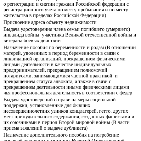
о регистрации и снятии граждан Российской федерации с
регистрационного учета по месту пребывания и по месту
жительства в пределах Российской Федерации)
Присвоение адреса объекту недвижимости
Выдача удостоверения члена семьи погибшего (умершего)
инвалида войны, участника Великой отечественной войны и
ветерана боевых действий
Назначение пособия по беременности и родам (В отношении
матерей, уволенных в период беременности в связи с
ликвидацией организаций, прекращением физическими
лицами деятельности в качестве индивидуальных
предпринимателей, прекращением полномочий
нотариусами, занимающимися частной практикой, и
прекращением статуса адвоката, а также в связи с
прекращением деятельности иными физическими лицами,
чья профессиональная деятельность в соответствии с федер
Выдача удостоверений о праве на меры социальной
поддержки, установленные для бывших
несовершеннолетних узников концлагерей, гетто, других
мест принудительного содержания, созданных фашистами и
их союзниками в период Второй мировой войны (В части
приема заявлений о выдаче дубликата)
Назначение дополнительного пособия на погребение
умершей женщины-участницы Великой Отечественной