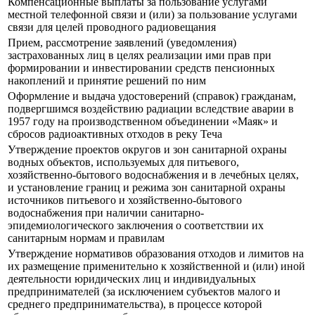
Компенсационные выплаты за пользование услугами
местной телефонной связи и (или) за пользование услугами
связи для целей проводного радиовещания
Прием, рассмотрение заявлений (уведомления)
застрахованных лиц в целях реализации ими прав при
формировании и инвестировании средств пенсионных
накоплений и принятие решений по ним
Оформление и выдача удостоверений (справок) гражданам,
подвергшимся воздействию радиации вследствие аварии в
1957 году на производственном объединении «Маяк» и
сбросов радиоактивных отходов в реку Теча
Утверждение проектов округов и зон санитарной охраны
водных объектов, используемых для питьевого,
хозяйственно-бытового водоснабжения и в лечебных целях,
и установление границ и режима зон санитарной охраны
источников питьевого и хозяйственно-бытового
водоснабжения при наличии санитарно-
эпидемиологического заключения о соответствии их
санитарным нормам и правилам
Утверждение нормативов образования отходов и лимитов на
их размещение применительно к хозяйственной и (или) иной
деятельности юридических лиц и индивидуальных
предпринимателей (за исключением субъектов малого и
среднего предпринимательства), в процессе которой