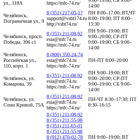
9:00–19:00; СБ 9:00–
ул., 118А
https://mfc-74.ru/
14:00
8 (351) 217-05-17
ПН 8:00–17:00; ВТ,ЧТ
Челябинск,
support@vsbt174.ru
8:00–19:00; ПТ 8:00–
Пограничная ул., 9
http://vsbt74.ru/
15:30
ПН 9:00–19:00; ВТ
8 (351) 211-08-92
Челябинск, просп.
9:00–20:00; СР-ПТ
esia@mfc74.ru
Победы, 396 с1
9:00–19:00; СБ 9:00–
https://mfc-74.ru/
14:00
Челябинск,
8 (800) 350-24-74
Российская ул.,
esia@mfc74.ru
ПН-ПТ 8:00–20:00
110, корп. 1
https://mfc-74.ru/
ПН 9:00–19:00; ВТ
8 (351) 211-08-92
Челябинск, ул.
9:00–20:00; СР-ПТ
esia@mfc74.ru
Комарова, 39
9:00–19:00; СБ 9:00–
https://mfc-74.ru/
14:00
8 (351) 211-08-92
Челябинск, ул.
ПН-ЧТ 8:30–17:30; ПТ
esia@mfc74.ru
Сони Кривой, 75А
8:30–16:15
https://mfc-74.ru/
8 (351) 211-08-92
8 (351) 211-55-98
8 (351) 211-65-01
8 (351) 211-55-98
8 (912) 470-02-78
ПН 9:00–19:00; ВТ