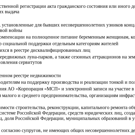
рственной регистрации акта гражданского состояния или иного 
их выдача
, установленные для бывших несовершеннолетних узников концла
овой войны
омпенсации на полноценное питание беременным женщинам, корм
ер социальной поддержки отдельным категориям жителей
ихся в реестре дисквалифицированных лиц
редвижных луна-парков, а также сезонных аттракционов на земл
новления сервитутов
венном реестре недвижимости
одителям на поддержку производства и реализации тонкой и по
ния АО «Корпорация «МСП» и электронной записи на участие в 
 малого и среднего предпринимательства, организациям инфра
мости строительства, реконструкции, капитального ремонта об
системе Российской Федерации, средств юридических лиц, созд
доля Российской Федерации, муниципальных образований в уст
у согласию супругов, не имеющих общих несовершеннолетних дет