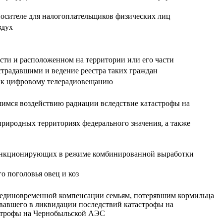
осителе для налогоплательщиков физических лиц
здух
ости и расположенном на территории или его части
страдавшими и ведение реестра таких граждан
я к цифровому телерадиовещанию
имся воздействию радиации вследствие катастрофы на
природных территориях федерального значения, а также
 функционирующих в режиме комбинированной выработки
о поголовья овец и коз
, единовременной компенсации семьям, потерявшим кормильца
овавшего в ликвидации последствий катастрофы на
астрофы на Чернобыльской АЭС