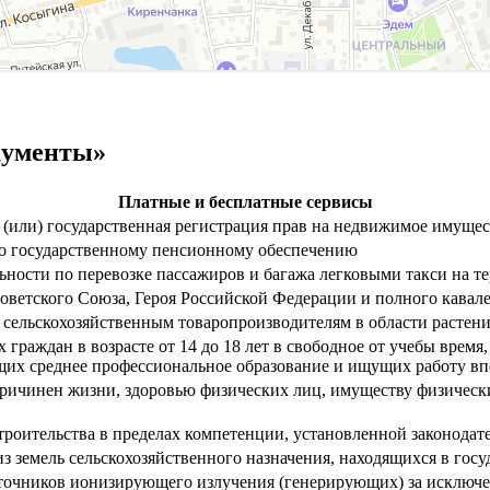
кументы»
Платные и бесплатные сервисы
(или) государственная регистрация прав на недвижимое имуще
по государственному пенсионному обеспечению
ьности по перевозке пассажиров и багажа легковыми такси на т
оветского Союза, Героя Российской Федерации и полного кавал
 сельскохозяйственным товаропроизводителям в области растен
граждан в возрасте от 14 до 18 лет в свободное от учебы врем
еющих среднее профессиональное образование и ищущих работу в
причинен жизни, здоровью физических лиц, имуществу физически
троительства в пределах компетенции, установленной законода
из земель сельскохозяйственного назначения, находящихся в гос
точников ионизирующего излучения (генерирующих) за исключе