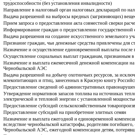
трудоспособности (без установления инвалидности)
Направление в налоговый орган налоговых деклараций по на
Выдача разрешений на выбросы вредных (загрязняющих) вещес
Прием запроса о предоставлении акта совместной сверки расче
Информирование граждан о предоставлении государственной 
Выдача разрешения на создание искусственного земельного уч
Признание граждан, чьи денежные средства привлечены для с
Назначение и осуществление единовременной выплаты после 
Осуществление социальных выплат гражданам, признанным в
Назначение и выплата ежемесячной денежной компенсации на
Чернобыльской АЭС
Выдача разрешений на добычу охотничьих ресурсов, за исключ
млекопитающих и птиц, занесенных в Красную книгу Россий
Предоставление сведений об административных правонарушен
Утверждение нормативов запасов топлива на источниках теп
электрической и тепловой энергии с установленной мощностью
Предоставление субсидий сельскохозяйственным товаропроизв
Предоставление субсидий на приобретение элитных семян
Назначение и выплата ежегодной и единовременной компенсац
вследствие чернобыльской катастрофы, родителям погибшего,
Чернобыльской АЭС, ежегодной компенсации детям, потерявш