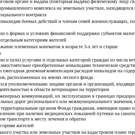
оговом органе и выдача (повторная выдача) физическому лицу св
промышленного комплекса на земельных участках, находящихся 
социального контракта
нвалидам боевых действий и членам семей военнослужащих, пог
и о формах и условиях финансовой поддержки субъектов малог
 отдельным категориям жителей
жание племенных конематок в возрасте 3-х лет и старше
ы
 и (или) услугами и отдельных категорий граждан из числа вет
самостоятельно приобретенные инвалидами технические средства
 и ежегодная денежная компенсация расходов инвалидов на сод
ов, расположенных на землях лесного фонда
ихся уполномоченными лицами органов и организаций, входящи
еятельностью в области ветеринарии на территории
инженерных коммуникаций, их эксплуатацию в границах придорож
льных дорог регионального или межмуниципального значения, н
 территориальным органом Фонда гражданам, имеющим право н
тавлению при наличии медицинских показаний путевки на санато
ом транспорте к месту лечения и обратно
егориям жителей
ного участка или земельных участков на кадастровом плане те