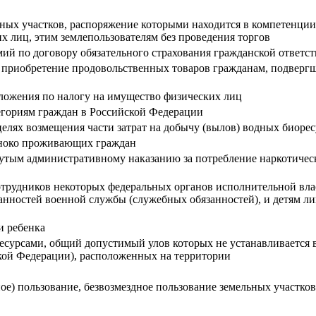
ельных участков, распоряжение которыми находится в компетенц
х лиц, этим землепользователям без проведения торгов
ий по договору обязательного страхования гражданской ответст
 приобретение продовольственных товаров гражданам, подверг
ложения по налогу на имущество физических лиц
гориям граждан в Российской Федерации
целях возмещения части затрат на добычу (вылов) водных биоре
ноко проживающих граждан
гнутым административному наказанию за потребление наркотичес
отрудников некоторых федеральных органов исполнительной вл
нностей военной службы (служебных обязанностей), и детям ли
и ребенка
есурсами, общий допустимый улов которых не устанавливается 
кой Федерации), расположенных на территории
ное) пользование, безвозмездное пользование земельных участко