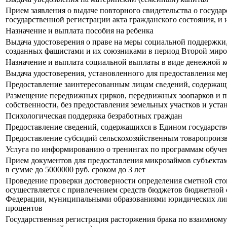
Прием заявления о выдаче повторного свидетельства о госуда
государственной регистрации акта гражданского состояния, и 
Назначение и выплата пособия на ребенка
Выдача удостоверения о праве на меры социальной поддержки
созданных фашистами и их союзниками в период Второй мир
Назначение и выплата социальной выплаты в виде денежной к
Выдача удостоверения, установленного для предоставления м
Предоставление заинтересованным лицам сведений, содержащ
Размещение передвижных цирков, передвижных зоопарков и пе
собственности, без предоставления земельных участков и уста
Психологическая поддержка безработных граждан
Предоставление сведений, содержащихся в Едином государст
Предоставление субсидий сельскохозяйственным товаропроизв
Услуга по информированию о тренингах по программам обуче
Прием документов для предоставления микрозаймов субъектам
в сумме до 5000000 руб. сроком до 3 лет
Проведение проверки достоверности определения сметной стои
осуществляется с привлечением средств бюджетов бюджетной 
Федерации, муниципальными образованиями юридических лиц, 
процентов
Государственная регистрация расторжения брака по взаимном