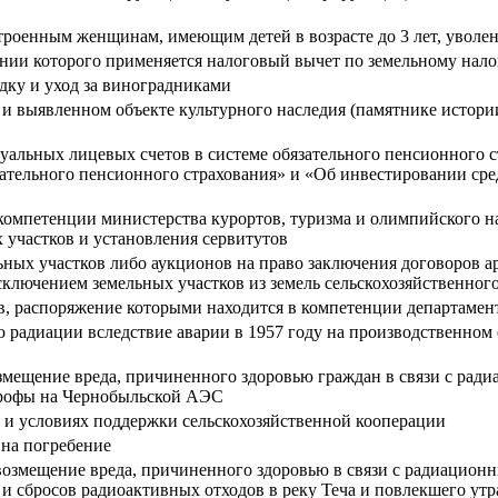
роенным женщинам, имеющим детей в возрасте до 3 лет, уволен
нии которого применяется налоговый вычет по земельному нало
адку и уход за виноградниками
и выявленном объекте культурного наследия (памятнике истори
альных лицевых счетов в системе обязательного пенсионного 
ательного пенсионного страхования» и «Об инвестировании сре
компетенции министерства курортов, туризма и олимпийского на
 участков и установления сервитутов
ных участков либо аукционов на право заключения договоров а
ключением земельных участков из земель сельскохозяйственного
ов, распоряжение которыми находится в компетенции департаме
 радиации вследствие аварии в 1957 году на производственном
мещение вреда, причиненного здоровью граждан в связи с рад
трофы на Чернобыльской АЭС
 и условиях поддержки сельскохозяйственной кооперации
на погребение
озмещение вреда, причиненного здоровью в связи с радиационн
и сбросов радиоактивных отходов в реку Теча и повлекшего утр