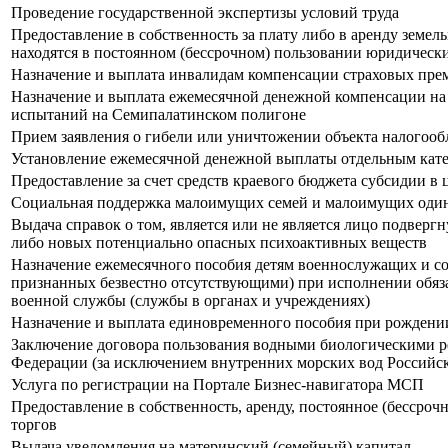
Проведение государственной экспертизы условий труда
Предоставление в собственность за плату либо в аренду зем
находятся в постоянном (бессрочном) пользовании юридически
Назначение и выплата инвалидам компенсации страховых прем
Назначение и выплата ежемесячной денежной компенсации на
испытаний на Семипалатинском полигоне
Прием заявления о гибели или уничтожении объекта налогооб
Установление ежемесячной денежной выплаты отдельным кате
Предоставление за счет средств краевого бюджета субсидии в 
Социальная поддержка малоимущих семей и малоимущих оди
Выдача справок о том, является или не является лицо подвер
либо новых потенциально опасных психоактивных веществ
Назначение ежемесячного пособия детям военнослужащих и с
признанных безвестно отсутствующими) при исполнении обяза
военной службы (службы в органах и учреждениях)
Назначение и выплата единовременного пособия при рождени
Заключение договора пользования водными биологическими р
Федерации (за исключением внутренних морских вод Российс
Услуга по регистрации на Портале Бизнес-навигатора МСП
Предоставление в собственность, аренду, постоянное (бессроч
торгов
Выдача уведомления на материнский (семейный) капитал