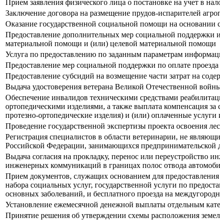
Прием заявления физического лица о постановке на учет в нал
Заключение договора на размещение прудов-испарителей агро
Оказание государственной социальной помощи на основании 
Предоставление дополнительных мер социальной поддержки и
материальной помощи и (или) целевой материальной помощи
Услуга по предоставлению по заданным параметрам информаци
Предоставление мер социальной поддержки по оплате проезда
Предоставление субсидий на возмещение части затрат на содер
Выдача удостоверения ветерана Великой Отечественной войн
Обеспечение инвалидов техническими средствами реабилитации
ортопедическими изделиями, а также выплата компенсация за 
протезно-ортопедические изделия) и (или) оплаченные услуги
Проведение государственной экспертизы проекта освоения лес
Регистрация специалистов в области ветеринарии, не являющ
Российской Федерации, занимающихся предпринимательской д
Выдача согласия на прокладку, перенос или переустройство 
инженерных коммуникаций в границах полос отвода автомоби
Прием документов, служащих основанием для предоставления
набора социальных услуг, государственной услуги по предос
основных заболеваний, и бесплатного проезда на междугородн
Установление ежемесячной денежной выплаты отдельным кат
Принятие решения об утверждении схемы расположения земель