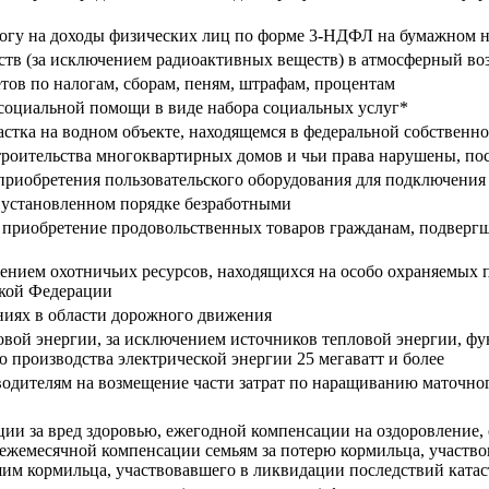
логу на доходы физических лиц по форме 3-НДФЛ на бумажном н
тв (за исключением радиоактивных веществ) в атмосферный во
тов по налогам, сборам, пеням, штрафам, процентам
социальной помощи в виде набора социальных услуг*
астка на водном объекте, находящемся в федеральной собственн
троительства многоквартирных домов и чьи права нарушены, по
приобретения пользовательского оборудования для подключени
 установленном порядке безработными
 приобретение продовольственных товаров гражданам, подвергш
ением охотничьих ресурсов, находящихся на особо охраняемых 
ской Федерации
иях в области дорожного движения
ловой энергии, за исключением источников тепловой энергии,
 производства электрической энергии 25 мегаватт и более
одителям на возмещение части затрат по наращиванию маточног
ии за вред здоровью, ежегодной компенсации на оздоровление
 ежемесячной компенсации семьям за потерю кормильца, участв
им кормильца, участвовавшего в ликвидации последствий кат