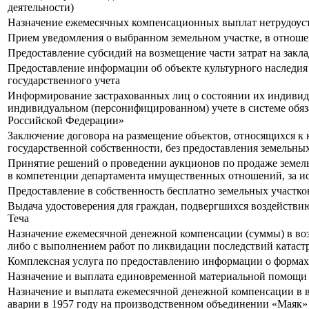
деятельности)
Назначение ежемесячных компенсационных выплат нетрудоуст
Прием уведомления о выбранном земельном участке, в отноше
Предоставление субсидий на возмещение части затрат на закл
Предоставление информации об объекте культурного наследия 
государственного учета
Информирование застрахованных лиц о состоянии их индивиду
индивидуальном (персонифицированном) учете в системе обяз
Российской Федерации»
Заключение договора на размещение объектов, относящихся к 
государственной собственности, без предоставления земельных
Принятие решений о проведении аукционов по продаже земель
в компетенции департамента имущественных отношений, за ис
Предоставление в собственность бесплатно земельных участк
Выдача удостоверения для граждан, подвергшихся воздействию
Теча
Назначение ежемесячной денежной компенсации (суммы) в воз
либо с выполнением работ по ликвидации последствий катас
Комплексная услуга по предоставлению информации о формах
Назначение и выплата единовременной материальной помощи 
Назначение и выплата ежемесячной денежной компенсации в в
аварии в 1957 году на производственном объединении «Маяк» 