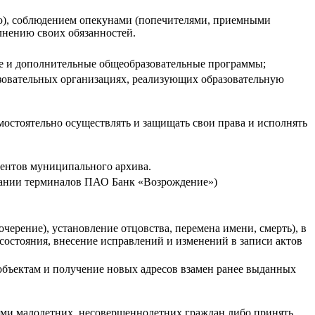
ью), соблюдением опекунами (попечителями, приемными
лнению своих обязанностей.
ые и дополнительные общеобразовательные программы;
азовательных организациях, реализующих образовательную
остоятельно осуществлять и защищать свои права и исполнять
ментов муниципального архива.
вании терминалов ПАО Банк «Возрождение»)
черение), установление отцовства, перемена имени, смерть), в
состояния, внесение исправлений и изменений в записи актов
объектам и получение новых адресов взамен ранее выданных
ями малолетних, несовершеннолетних граждан либо принять