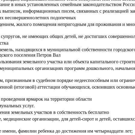
питание в иных установленных семейным законодательством Росс
 выписок, информационных писем, связанных с реализацией зак
 их несовершеннолетних подопечных
ением, жилого помещения непригодным для проживания и мно
 супругов, не имеющих общих детей, не достигших совершеннол
стка
 земель, находящихся в муниципальной собственности городского
одского поселения Петров Вал
ьзования земельного участка или объекта капитального строит
муниципальных организациях программ дошкольного, начального
ом, признанным в судебном порядке недееспособным или ограни
венной (итоговой) аттестации обучающихся, освоивших основны
 проведения ярмарок на территории области
унальных услуг.
ения земельных участков в собственность бесплатно
 медицинские организации, для детей-сирот и детей, оставших
 имени, фамилии ребенка до достижения им четырнадцати лет;