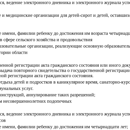
я, ведение электронного дневника и электронного журнала усп
и медицинские организации для детей-сирот и детей, оставшихс
 имени, фамилии ребенку до достижения им возраста четырнадц
 сфере сельского хозяйства и продовольствия
бразовательные организации, реализующие основную образовател
тории области
твенной регистрации акта гражданского состояния или иного до
выдача повторного свидетельства о государственной регистраци
ой регистрации акта гражданского состояния.
дыха детей и подростков в каникулярное время, санаторно-кур
унальных услуг.
онструкций, аннулирование таких разрешений;
ом несовершеннолетних подопечных
я, ведение электронного дневника и электронного журнала усп
сов
 имени, фамилии ребенку до достижения им четырнадцати лет;