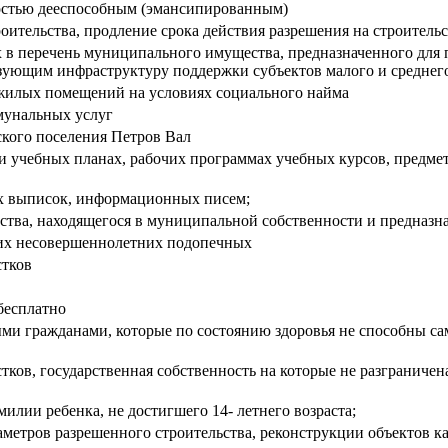
остью дееспособным (эмансипированным)
оительства, продление срока действия разрешения на строитель
в перечень муниципального имущества, предназначенного для п
азующим инфраструктуру поддержки субъектов малого и среднег
жилых помещений на условиях социального найма
мунальных услуг
кого поселения Петров Вал
 учебных планах, рабочих программах учебных курсов, предме
ых выписок, информационных писем;
ва, находящегося в муниципальной собственности и предназнач
 их несовершеннолетних подопечных
стков
бесплатно
и гражданами, которые по состоянию здоровья не способны сам
тков, государственная собственность на которые не разграничен
илии ребенка, не достигшего 14- летнего возраста;
метров разрешенного строительства, реконструкции объектов ка