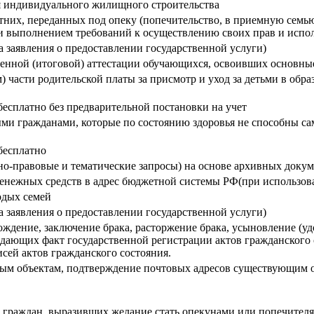
я индивидуального жилищного строительства
тних, переданных под опеку (попечительство, в приемную сем
и выполнением требований к осуществлению своих прав и испо
а заявления о предоставлении государственной услуги)
венной (итоговой) аттестации обучающихся, освоивших основн
 части родительской платы за присмотр и уход за детьми в обр
бесплатно без предварительной постановки на учет
и гражданами, которые по состоянию здоровья не способны сам
бесплатно
о-правовые и тематические запросы) на основе архивных доку
денежных средств в адрес бюджетной системы РФ(при использо
одых семей
а заявления о предоставлении государственной услуги)
ождение, заключение брака, расторжение брака, усыновление (удо
ждающих факт государственной регистрации актов гражданского 
сей актов гражданского состояния.
вым объектам, подтверждение почтовых адресов существующим 
 граждан, выразивших желание стать опекунами или попечител