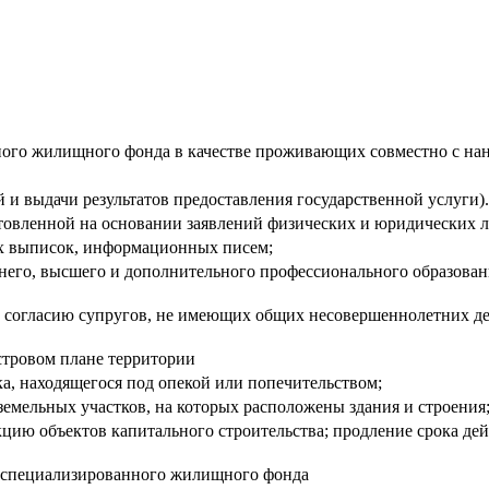
ного жилищного фонда в качестве проживающих совместно с нан
й и выдачи результатов предоставления государственной услуги).
товленной на основании заявлений физических и юридических л
ых выписок, информационных писем;
него, высшего и дополнительного профессионального образован
 согласию супругов, не имеющих общих несовершеннолетних дет
стровом плане территории
а, находящегося под опекой или попечительством;
земельных участков, на которых расположены здания и строения
кцию объектов капитального строительства; продление срока дей
я специализированного жилищного фонда