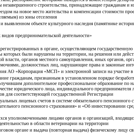
ты незавершенного строительства, принадлежащие гражданам и
ездом на новое место жительства и компенсации стоимости прое
ляемым) из зоны отселения
и выявленном объекте культурного наследия (памятнике истори
х видов предпринимательской деятельности»
арегистрированных в органе, осуществляющем государственную 
ы которых были нарушены на территории, на решения или действ
й власти, органов местного самоуправления, иных органов, ор
очиями, должностных лиц, нарушающие права и законные инте
ния АО «Корпорация «МСП» и электронной записи на участие в 
зание гражданам, признанным в установленном порядке безрабо
лучившим дополнительное профессиональное образование по н
естве юридического лица, индивидуального предпринимателя либ
в для соответствующей государственной Регистрации
альных лицевых счетов в системе обязательного пенсионного 
ательного пенсионного страхования» и «Об инвестировании сре
ихся уполномоченными лицами органов и организаций, входящи
еятельностью в области ветеринарии на территории
оговом органе и выдача (повторная выдача) физическому лицу св