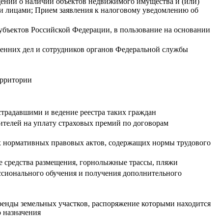
щений о наличии объектов недвижимого имущества и (или)
и лицами; Прием заявления к налоговому уведомлению об
убъектов Российской Федерации, в пользование на основании
ренних дел и сотрудников органов Федеральной службы
ерритории
страдавшими и ведение реестра таких граждан
дителей на уплату страховых премий по договорам
ых нормативных правовых актов, содержащих нормы трудового
 средства размещения, горнолыжные трассы, пляжи
ссионального обучения и получения дополнительного
ренды земельных участков, распоряжение которыми находится
 назначения