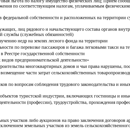
говая льгота по налогу имущество физических лиц; Прием сооб
ожения по соответствующим налогам, уплачиваемым физическим
 в федеральной собственности и расположенных на территории с
ужащих, лиц рядового и начальствующего состава органов внут
й службы (служебных обязанностей)
зучению недр на землях лесного фонда на территории
ьности по перевозке пассажиров и багажа легковыми такси на т
в Реестре государственной собственности
х видов предпринимательской деятельности»
троительства многоквартирных домов и чьи права нарушены, по
а возмещение части затрат сельскохозяйственных товаропроизво
ков по вопросам соблюдения трудового законодательства и ин
бъектов туристской индустрии, включающих гостиницы и иные
деятельности (профессии), трудоустройства, прохождения профе
ных участков либо аукционов на право заключения договоров а
ключением земельных участков из земель сельскохозяйственного