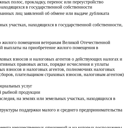
ных полос, прокладку, перенос или переустройство
аходящихся в государственной собственности
ованных лиц заявлений об обмене или выдаче дубликата
ьных участках, находящихся в государственной собственности,
во жилого помещения ветеранам Великой Отечественной
ой выплаты на приобретение жилого помещения в
ховых взносов и налоговых агентов о действующих налогах и
мативных правовых актах, порядке исчисления и уплаты
овых взносов и налоговых агентов, полномочиях налоговых
сборов, плательщиком страховых взносов, налоговым агентом)
оциальных услуг
ой рыбной продукции
следия, на землях или земельных участках, находящихся в
структуры поддержки малого и среднего предпринимательства
тамента имущественных отношений и на которых расположены