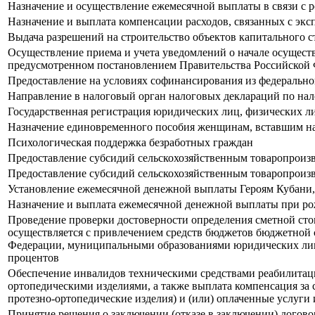
Назначение и осуществление ежемесячной выплаты в связи с 
Назначение и выплата компенсации расходов, связанных с экс
Выдача разрешений на строительство объектов капитального с
Осуществление приема и учета уведомлений о начале осущест
предусмотренном постановлением Правительства Российской Ф
Предоставление на условиях софинансирования из федеральног
Направление в налоговый орган налоговых деклараций по на
Государственная регистрация юридических лиц, физических л
Назначение единовременного пособия женщинам, вставшим на
Психологическая поддержка безработных граждан
Предоставление субсидий сельскохозяйственным товаропроизв
Предоставление субсидий сельскохозяйственным товаропроизв
Установление ежемесячной денежной выплаты Героям Кубани,
Назначение и выплата ежемесячной денежной выплаты при рожд
Проведение проверки достоверности определения сметной стои
осуществляется с привлечением средств бюджетов бюджетной 
Федерации, муниципальными образованиями юридических лиц, 
процентов
Обеспечение инвалидов техническими средствами реабилитации
ортопедическими изделиями, а также выплата компенсация за 
протезно-ортопедические изделия) и (или) оплаченные услуги
Принятие решения о заключении (отказе в заключении) догово