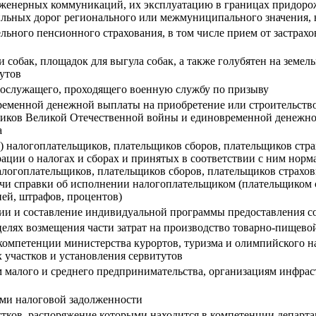
инженерных коммуникаций, их эксплуатацию в границах придорож
льных дорог регионального или межмуниципального значения, н
ельного пенсионного страхования, в том числе прием от застрах
собак, площадок для выгула собак, а также голубятен на земел
тутов
нослужащего, проходящего военную службу по призыву
временной денежной выплаты на приобретение или строительст
ников Великой Отечественной войны и единовременной денежн
а
) налогоплательщиков, плательщиков сборов, плательщиков стра
рации о налогах и сборах и принятых в соответствии с ним нор
 налогоплательщиков, плательщиков сборов, плательщиков страх
ачи справки об исполнении налогоплательщиком (плательщиком 
ней, штрафов, процентов)
и и составление индивидуальной программы предоставления с
 целях возмещения части затрат на производство товарно-пищев
компетенции министерства курортов, туризма и олимпийского на
 участков и установления сервитутов
 малого и среднего предпринимательства, организациям инфра
ми налоговой задолженности
астков, распоряжение которыми находится в компетенции депар