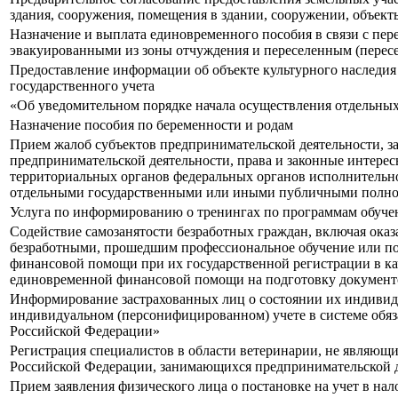
здания, сооружения, помещения в здании, сооружении, объек
Назначение и выплата единовременного пособия в связи с пере
эвакуированными из зоны отчуждения и переселенным (пересе
Предоставление информации об объекте культурного наследия 
государственного учета
«Об уведомительном порядке начала осуществления отдельны
Назначение пособия по беременности и родам
Прием жалоб субъектов предпринимательской деятельности, з
предпринимательской деятельности, права и законные интерес
территориальных органов федеральных органов исполнительно
отдельными государственными или иными публичными полном
Услуга по информированию о тренингах по программам обуче
Содействие самозанятости безработных граждан, включая ока
безработными, прошедшим профессиональное обучение или по
финансовой помощи при их государственной регистрации в кач
единовременной финансовой помощи на подготовку документо
Информирование застрахованных лиц о состоянии их индивиду
индивидуальном (персонифицированном) учете в системе обяз
Российской Федерации»
Регистрация специалистов в области ветеринарии, не являющ
Российской Федерации, занимающихся предпринимательской д
Прием заявления физического лица о постановке на учет в нал