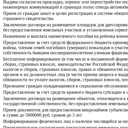
Выдача согласия на прокладку, перенос или переустройство 
инженерных коммуникаций в границах полос отвода автомоби
Прием от граждан анкет в целях регистрации в системе обязат
страхового свидетельства
Заключение договора на размещение площадок для дрессировки 
без предоставления земельных участков и установления серви
Назначение и выплата ежемесячного пособия на ребенка воен
Предоставление за счет средств федерального бюджета едино
войны, членам семей погибших (умерших) инвалидов и участ
собственность бывшим несовершеннолетним узникам фашизм
Бесплатное информирование (в том числе в письменной форме
сборах, страховых взносах, законодательстве Российской Феде
налогов и сборов, страховых взносов, правах и обязанностях
органов и их должностных лиц (в части приема запроса и выд
обязанности по уплате налогов, сборов, страховых взносов, пе
Признание граждан нуждающимися в социальном обслуживани
Предоставление за счет средств краевого бюджета субсидии в
Заключение договора на размещение объектов, относящихся к 
государственной собственности, без предоставления земельных
Прием документов для предоставления микрозаймов субъектам
в сумме до 5000000 руб. сроком до 3 лет
Информирование физических лиц о наличии числящейся за ни
Предварительное согласование предоставления земельных уч