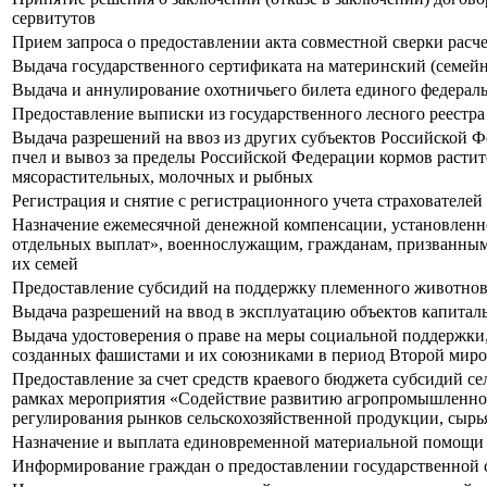
сервитутов
Прием запроса о предоставлении акта совместной сверки расче
Выдача государственного сертификата на материнский (семей
Выдача и аннулирование охотничьего билета единого федераль
Предоставление выписки из государственного лесного реестра
Выдача разрешений на ввоз из других субъектов Российской 
пчел и вывоз за пределы Российской Федерации кормов расти
мясорастительных, молочных и рыбных
Регистрация и снятие с регистрационного учета страхователей
Назначение ежемесячной денежной компенсации, установленно
отдельных выплат», военнослужащим, гражданам, призванным
их семей
Предоставление субсидий на поддержку племенного животнов
Выдача разрешений на ввод в эксплуатацию объектов капиталь
Выдача удостоверения о праве на меры социальной поддержки
созданных фашистами и их союзниками в период Второй мир
Предоставление за счет средств краевого бюджета субсидий се
рамках мероприятия «Содействие развитию агропромышленного
регулирования рынков сельскохозяйственной продукции, сырь
Назначение и выплата единовременной материальной помощи 
Информирование граждан о предоставлении государственной 