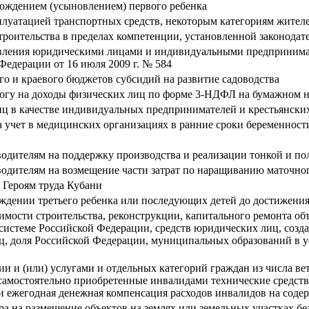
рождением (усыновлением) первого ребенка
плуатацией транспортных средств, некоторым категориям жител
троительства в пределах компетенции, установленной законода
вления юридическими лицами и индивидуальными предпринимате
едерации от 16 июля 2009 г. № 584
о и краевого бюджетов субсидий на развитие садоводства
логу на доходы физических лиц по форме 3-НДФЛ на бумажном н
иц в качестве индивидуальных предпринимателей и крестьянских
 учет в медицинских организациях в ранние сроки беременност
одителям на поддержку производства и реализации тонкой и по
одителям на возмещение части затрат по наращиванию маточног
 Героям труда Кубани
ении третьего ребенка или последующих детей до достижения и
мости строительства, реконструкции, капитального ремонта об
системе Российской Федерации, средств юридических лиц, созд
доля Российской Федерации, муниципальных образований в уст
 и (или) услугами и отдельных категорий граждан из числа вет
самостоятельно приобретенные инвалидами технические средства
 и ежегодная денежная компенсация расходов инвалидов на сод
ра на размещение объектов на землях или земельных участках бе