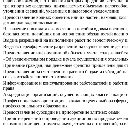
налогообложения, в отношении которых предоставляется нало
транспортных средствах, признаваемых объектами налогообл
уточнении сведений, указанных в налоговом уведомлении
Предоставление водных объектов или их частей, находящихся
договоров водопользования
Назначение и выплата ежемесячного пособия вдовам военносл
безопасности, погибших при исполнении обязанностей военно
Выдача разрешений на выполнение работ по геологическому и
Выдача, переоформление разрешений на осуществление деятел
Предоставление информации об объектах учета, содержащейся 
«Об уведомительном порядке начала осуществления отдельны
Признание граждан, чьи денежные средства привлечены для с
Предоставление за счет средств краевого бюджета субсидий н
сельскохозяйственного страхования
Информирование и консультирование работодателей и работни
права
Аккредитация организаций, осуществляющих классификацию о
Профессиональная ориентация граждан в целях выбора сферы 
профессионального образования
Предоставление субсидий на приобретение элитных семян
Принятие решений о проведении аукционов по продаже земель
в компетенции департамента имущественных отношений, за ис