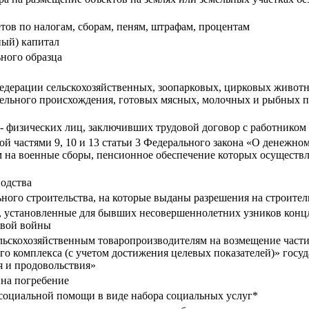
тов по налогам, сборам, пеням, штрафам, процентам
ный) капитал
ного образца
Федерации сельскохозяйственных, зоопарковых, цирковых животн
тельного происхождения, готовых мясных, молочных и рыбных 
 - физических лиц, заключивших трудовой договор с работником
й частями 9, 10 и 13 статьи 3 Федерального закона «О денежн
 на военные сборы, пенсионное обеспечение которых осуществ
одства
ного строительства, на которые выданы разрешения на строител
, установленные для бывших несовершеннолетних узников концла
овой войны
льскохозяйственным товаропроизводителям на возмещение части 
 комплекса (с учетом достижения целевых показателей)» госуд
я и продовольствия»
на погребение
социальной помощи в виде набора социальных услуг*