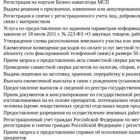
Регистрация на портале Бизнес-навигатора МСП
Выдача решения о присвоении, изменении или аннулировании 
Регистрация и снятие с регистрационного учета лиц, доброво
связи с материнством
Услуга по предоставлению по заданным параметрам информаци
законом от 18 июля 2011 г. № 223-ФЗ «О закупках товаров, ра
Утверждение схемы расположения земельного участка или зем
Ежемесячное возмещение расходов по оплате услуг местной те
абоненту сети фиксированной телефонной связи) в размере 5
Прием запроса о предоставлении акта совместной сверки расче
Проведение совместной сверки расчетов по налогам, сборам, 
Выдача лицензии на заготовку, хранение, переработку и реал
Выплата ежемесячной выплаты в связи с рождением (усыновле
Предоставление выписок и сведений из реестра государствен
Прием документов и консультирование по государственной ре
изготавливаемых на их основе препаратов, потенциально опас
человека (кроме лекарственных средств) отдельных видов пр
Предоставление разрешения на осуществление земляных работ
Регистрационный учет граждан Российской Федерации по мест
регистрации и снятии граждан Российской Федерации с регист
Прием запроса о предоставлении справки об исполнении налог
процентов