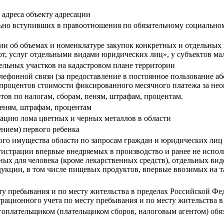
адреса объекту адресации
льно вступивших в правоотношения по обязательному социально
и об объемах и номенклатуре закупок конкретных и отдельных 
бот, услуг отдельными видами юридических лиц», у субъектов м
ельных участков на кадастровом плане территории
лефонной связи (за предоставление в постоянное пользование а
0 процентов стоимости фиксированного месячного платежа за н
тов по налогам, сборам, пеням, штрафам, процентам.
пеням, штрафам, процентам
изацию лома цветных и черных металлов в области
нием) первого ребенка
ного имущества области по запросам граждан и юридических лиц
гистрации впервые внедряемых в производство и ранее не испо
ных для человека (кроме лекарственных средств), отдельных в
одукции, в том числе пищевых продуктов, впервые ввозимых н
у пребывания и по месту жительства в пределах Российской Фед
рационного учета по месту пребывания и по месту жительства 
оплательщиком (плательщиком сборов, налоговым агентом) обяза