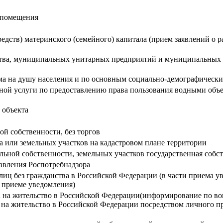
о помещения
едств) материнского (семейного) капитала (прием заявлений о 
ства, муниципальных унитарных предприятий и муниципальных у
а на душу населения и по основным социально-демографически
нной услуги по предоставлению права пользования водными объ
 объекта
ой собственности, без торгов
а или земельных участков на кадастровом плане территории
ьной собственности, земельных участков государственная собств
равления Роспотребнадзора
иц без гражданства в Российской Федерации (в части приема 
о приеме уведомления)
а на жительство в Российской Федерации(информирование по во
 на жительство в Российской Федерации посредством личного п