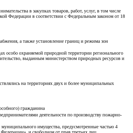
мательства в закупках товаров, работ, услуг, в том числе
ой Федерации в соответствии с Федеральным законом от 18
абжения, а также установление границ и режима зон
ицах особо охраняемой природной территории регионального
роительство, выданным министерством природных ресурсов и
ествлялись на территориях двух и более муниципальных
особного) гражданина
редпринимателями деятельности по производству пожарно-
и муниципального имущества, предусмотренные частью 4
 Федерации», и свободном от прав третьих лиц