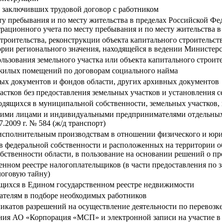
й, заключивших трудовой договор с работником
у пребывания и по месту жительства в пределах Российской Фед
рационного учета по месту пребывания и по месту жительства 
троительства, реконструкции объекта капитального строительст
ории регионального значения, находящейся в ведении Министерс
ьзования земельного участка или объекта капитального строит
 жилых помещений по договорам социального найма
ых документов и фондов области, других архивных документов
астков без предоставления земельных участков и установления с
одящихся в муниципальной собственности, земельных участков, 
кими лицами и индивидуальными предпринимателями отдельных 
2009 г. № 584 (ж/д транспорт)
сполнительным производствам в отношении физического и юри
 в федеральной собственности и расположенных на территории о
собственности области, в пользование на основании решений о п
енном реестре налогоплательщиков (в части предоставления по 
логовую тайну)
ащихся в Едином государственном реестре недвижимости
дателям в подборе необходимых работников
катов разрешений на осуществление деятельности по перевозке
ния АО «Корпорация «МСП» и электронной записи на участие в 