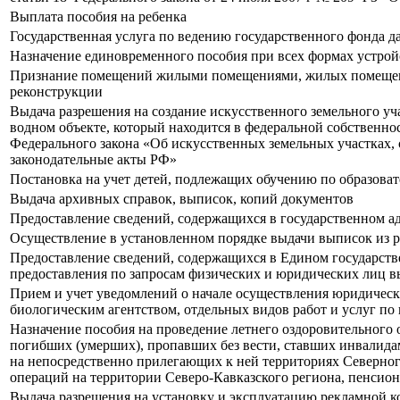
Выплата пособия на ребенка
Государственная услуга по ведению государственного фонда д
Назначение единовременного пособия при всех формах устройс
Признание помещений жилыми помещениями, жилых помещен
реконструкции
Выдача разрешения на создание искусственного земельного уча
водном объекте, который находится в федеральной собственнос
Федерального закона «Об искусственных земельных участках, 
законодательные акты РФ»
Постановка на учет детей, подлежащих обучению по образова
Выдача архивных справок, выписок, копий документов
Предоставление сведений, содержащихся в государственном а
Осуществление в установленном порядке выдачи выписок из р
Предоставление сведений, содержащихся в Едином государств
предоставления по запросам физических и юридических лиц в
Прием и учет уведомлений о начале осуществления юридиче
биологическим агентством, отдельных видов работ и услуг п
Назначение пособия на проведение летнего оздоровительного
погибших (умерших), пропавших без вести, ставших инвалида
на непосредственно прилегающих к ней территориях Северного
операций на территории Северо-Кавказского региона, пенси
Выдача разрешения на установку и эксплуатацию рекламной 