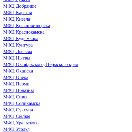
МФЦ Добрянки
МФЦ Карагая
МФЦ Кизела
МФЦ Красновишерска
МФЦ Краснокамска
МФЦ Кудымкара
МФЦ Кунгура
МФЦ Лысьвы
МФЦ Нытвы
МФЦ Октябрьского, Пермского края
МФЦ Оханска
МФЦ Очера
МФЦ Перми
МФЦ Полазны
МФЦ Сивы
МФЦ Соликамска
МФЦ Суксуна
МФЦ Сылвы
МФЦ Уральского
МФЦ Усолья