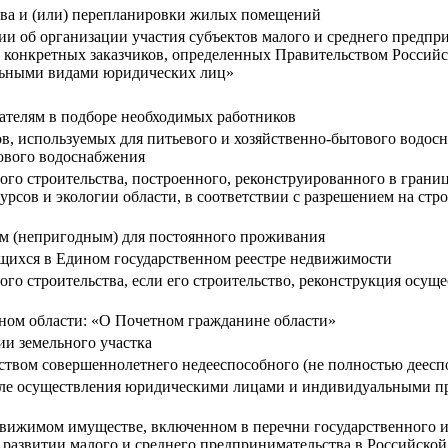
тва и (или) перепланировки жилых помещений
об организации участия субъектов малого и среднего предприни
конкретных заказчиков, определенных Правительством Российск
дельными видами юридических лиц»
дателям в подборе необходимых работников
, используемых для питьевого и хозяйственно-бытового водосн
ового водоснабжения
ого строительства, построенного, реконструированного в гран
урсов и экологии области, в соответствии с разрешением на ст
м (непригодным) для постоянного проживания
ащихся в Едином государственном реестре недвижимости
ого строительства, если его строительство, реконструкция осущ
оном области: «О Почетном гражданине области»
ии земельного участка
ством совершеннолетнего недееспособного (не полностью деесп
чале осуществления юридическими лицами и индивидуальными п
движимом имуществе, включенном в перечни государственного 
О развитии малого и среднего предпринимательства в Российской