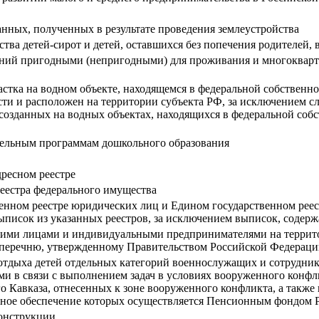
анных, полученных в результате проведения землеустройства
тва детей-сирот и детей, оставшихся без попечения родителей, 
ий пригодными (непригодными) для проживания и многокварт
стка на водном объекте, находящемся в федеральной собственнос
ти и расположен на территории субъекта РФ, за исключением сл
созданных на водных объектах, находящихся в федеральной собс
тельным программам дошкольного образования
дресном реестре
еестра федерального имущества
енном реестре юридических лиц и Едином государственном рее
ыписок из указанных реестров, за исключением выписок, содерж
скими лицами и индивидуальными предпринимателями на терри
о перечню, утвержденному Правительством Российской Федерац
 отдыха детей отдельных категорий военнослужащих и сотрудни
ми в связи с выполнением задач в условиях вооруженного конфл
 Кавказа, отнесенных к зоне вооруженного конфликта, а также 
онное обеспечение которых осуществляется Пенсионным фондом
конструкции