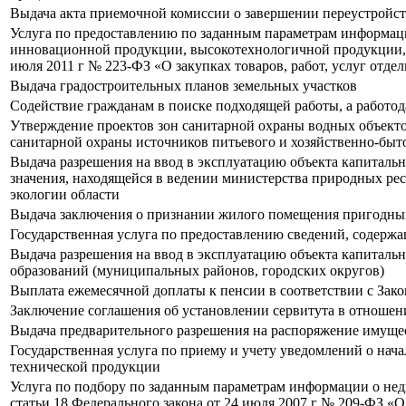
Выдача акта приемочной комиссии о завершении переустройс
Услуга по предоставлению по заданным параметрам информации 
инновационной продукции, высокотехнологичной продукции, 
июля 2011 г № 223-ФЗ «О закупках товаров, работ, услуг от
Выдача градостроительных планов земельных участков
Содействие гражданам в поиске подходящей работы, а работо
Утверждение проектов зон санитарной охраны водных объектов
санитарной охраны источников питьевого и хозяйственно-быт
Выдача разрешения на ввод в эксплуатацию объекта капитальн
значения, находящейся в ведении министерства природных рес
экологии области
Выдача заключения о признании жилого помещения пригодны
Государственная услуга по предоставлению сведений, содерж
Выдача разрешения на ввод в эксплуатацию объекта капитальн
образований (муниципальных районов, городских округов)
Выплата ежемесячной доплаты к пенсии в соответствии с Зак
Заключение соглашения об установлении сервитута в отношен
Выдача предварительного разрешения на распоряжение имуще
Государственная услуга по приему и учету уведомлений о на
технической продукции
Услуга по подбору по заданным параметрам информации о не
статьи 18 Федерального закона от 24 июля 2007 г № 209-ФЗ «