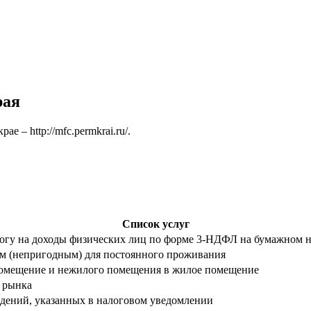
рая
крае –
http://mfc.permkrai.ru/
.
Список услуг
логу на доходы физических лиц по форме 3-НДФЛ на бумажном н
м (непригодным) для постоянного проживания
помещение и нежилого помещения в жилое помещение
 рынка
едений, указанных в налоговом уведомлении